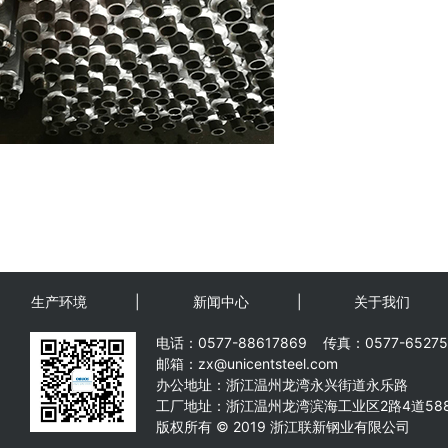
生产环境
|
新闻中心
|
关于我们
电话：0577-88617869 传真：0577-65275
邮箱：zx@unicentsteel.com
办公地址：浙江温州龙湾永兴街道永乐路
工厂地址：浙江温州龙湾滨海工业区2路4道58
版权所有 © 2019 浙江联新钢业有限公司