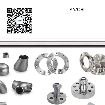
EN/CH