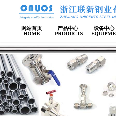
网站首页
产品中心
设备中心
HOME
PRODUCTS
EQUIPME